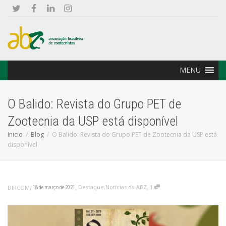
MENU
O Balido: Revista do Grupo PET de
Zootecnia da USP está disponível
Inicio
Blog
O Balido: Revista do Grupo PET de Zootecnia da USP está
disponível
,
,
,
Destaque
,
Notícias da ABZ
1
DIRCOM
18 de março de 2021