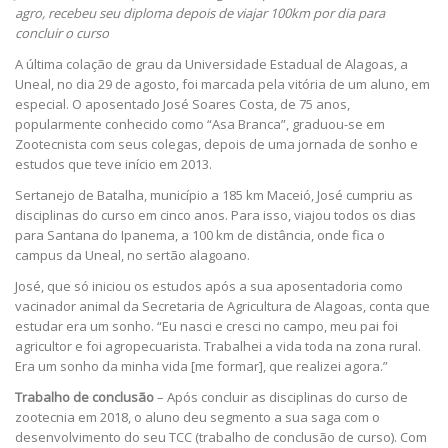
agro, recebeu seu diploma depois de viajar 100km por dia para
concluir o curso
A última colação de grau da Universidade Estadual de Alagoas, a
Uneal, no dia 29 de agosto, foi marcada pela vitória de um aluno, em
especial.
O aposentado José Soares Costa, de 75 anos,
popularmente conhecido como “Asa Branca”, graduou-se em
Zootecnista com seus colegas, depois de uma jornada de sonho e
estudos que teve início em 2013.
Sertanejo de Batalha, município a 185 km Maceió, José cumpriu as
disciplinas do curso em cinco anos. Para isso, viajou todos os dias
para Santana do Ipanema, a 100 km de distância, onde fica o
campus da Uneal, no sertão alagoano.
José, que só iniciou os estudos após a sua aposentadoria como
vacinador animal da Secretaria de Agricultura de Alagoas, conta que
estudar era um sonho.
“Eu nasci e cresci no campo, meu pai foi
agricultor e foi agropecuarista. Trabalhei a vida toda na zona rural.
Era um sonho da minha vida [me formar], que realizei agora.”
Trabalho de conclusão
– Após concluir as disciplinas do curso de
zootecnia em 2018, o aluno deu segmento a sua saga com o
desenvolvimento do seu
TCC (trabalho de conclusão de curso). Com