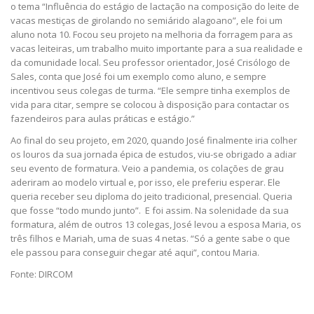
o tema
“Influência do estágio de lactação na composição do leite de
vacas mestiças de girolando no semiárido alagoano”, ele foi um
aluno nota 10. Focou seu projeto na melhoria da forragem para as
vacas leiteiras, um trabalho muito importante para a sua realidade e
da comunidade local. Seu professor orientador, José Crisólogo de
Sales, conta
que José foi um exemplo como aluno, e sempre
incentivou seus colegas de turma. “Ele sempre tinha exemplos de
vida para citar, sempre se colocou à disposição para contactar os
fazendeiros para aulas práticas e estágio.”
Ao final do seu projeto, em 2020, quando José finalmente iria colher
os louros da sua jornada épica de estudos, viu-se obrigado a adiar
seu evento de formatura. Veio a pandemia, os colações de grau
aderiram ao modelo virtual e, por isso, ele preferiu esperar. Ele
queria receber seu diploma do jeito tradicional, presencial. Queria
que fosse “todo mundo junto”. E foi assim. Na
solenidade da sua
formatura, além de outros 13 colegas, José levou a esposa Maria, os
três filhos e Mariah, uma de suas 4 netas. “Só a gente sabe o que
ele passou para conseguir chegar até aqui”, contou Maria.
Fonte: DIRCOM