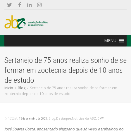
MENU
Sertanejo de 75 anos realiza sonho de se
formar em zootecnia depois de 10 anos
de estudo
Inicio
Blog
Sertanejo de 75 anos realiza sonho de se formar em
zootecnia depois de 10 anos de estudo
,
,
,
Blog
,
Destaque
,
Notícias da ABZ
0
DIRCOM
13 de setembro de 2023
José Soares Costa, aposentado alagoano que só viveu e trabalhou no