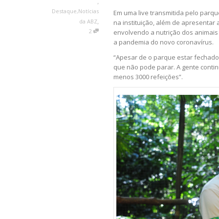
,
Destaque
,
Notícias
Em uma live transmitida pelo parqu
,
da ABZ
na instituição, além de apresentar
2
envolvendo a nutrição dos animais
a pandemia do novo coronavírus.
“Apesar de o parque estar fechado
que não pode parar. A gente conti
menos 3000 refeições”.