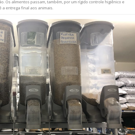
ão. Os alimentos passam, também, por um rígido controle higiênico e
 a entrega final aos animais.