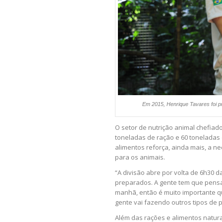
Em 2015, Henrique Tavares foi 
O setor de nutrição animal chefia
toneladas de ração e 60 toneladas 
alimentos reforça, ainda mais, a 
para os animais.
“A divisão abre por volta de 6h30 
preparados. A gente tem que pensa
manhã, então é muito importante qu
gente vai fazendo outros tipos de 
Além das rações e alimentos natur