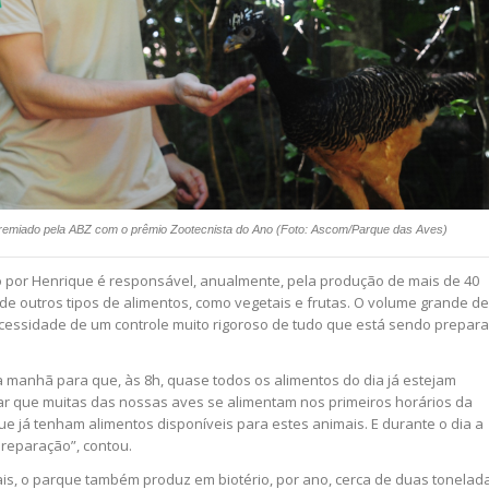
premiado pela ABZ com o prêmio Zootecnista do Ano (Foto: Ascom/Parque das Aves)
do por Henrique é responsável, anualmente, pela produção de mais de 40
de outros tipos de alimentos, como vegetais e frutas. O volume grande de
necessidade de um controle muito rigoroso de tudo que está sendo prepar
da manhã para que, às 8h, quase todos os alimentos do dia já estejam
r que muitas das nossas aves se alimentam nos primeiros horários da
e já tenham alimentos disponíveis para estes animais. E durante o dia a
preparação”, contou.
ais, o parque também produz em biotério, por ano, cerca de duas tonelad