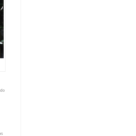
ado
as