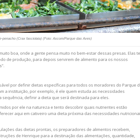
-penacho (Crax fasciolata) (Foto: Ascom/Parque das Aves)
 muito boa, onde a gente pensa muito no bem-estar dessas presas. Elas t
odo de produção, para depois servirem de alimento para os nossos
s”.
ável por definir dietas específicas para todos os moradores do Parque 
 a instituição, por exemplo, é ele quem estuda as necessidades
a sequência, definir a dieta que será destinada para eles.
midos por ele na natureza e tento descobrir quais nutrientes estão
erecer aqui em cativeiro uma dieta próxima das necessidades nutriciona
mulações das dietas prontas, os preparadores de alimentos recebem,
instruções de Henrique para a destinação das alimentações, quantidade,