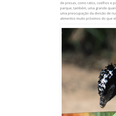
de presas, como ratos, coelhos e po
parque, também, uma grande quanti
uma preocupação da divisão de nut
alimentos muito próximos do que e