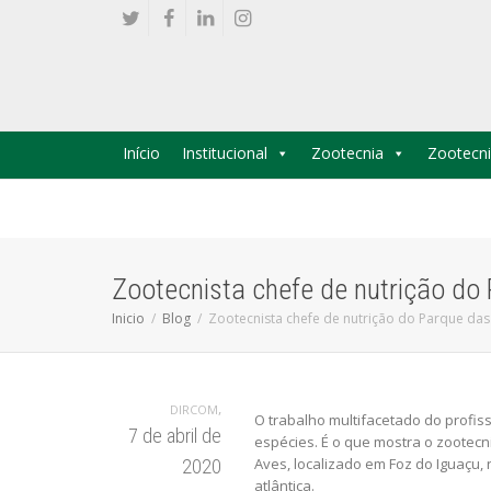
Início
Institucional
Zootecnia
Zootecni
Zootecnista chefe de nutrição do 
Inicio
Blog
Zootecnista chefe de nutrição do Parque das 
,
DIRCOM
O trabalho multifacetado do profis
7 de abril de
espécies. É o que mostra o zootecn
Aves, localizado em Foz do Iguaçu,
2020
atlântica.