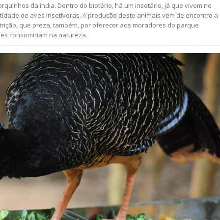
rquinhos da índia. Dentro do biotério, há um insetário, já que vivem no
dade de aves insetívoras. A produção deste animais vem de encontro a
rição, que preza, também, por oferecer aos moradores do parque
les consumiriam na natureza.