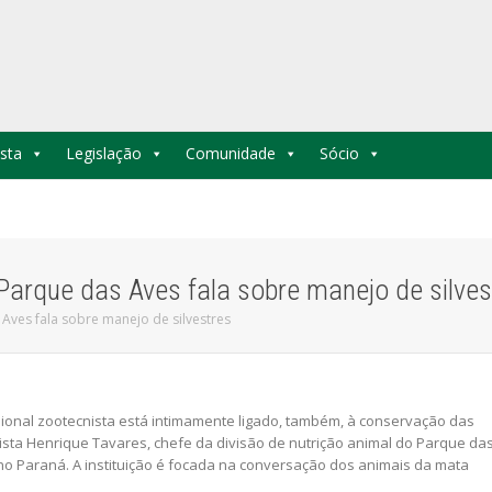
sta
Legislação
Comunidade
Sócio
Parque das Aves fala sobre manejo de silves
Aves fala sobre manejo de silvestres
sional zootecnista está intimamente ligado, também, à conservação das
ista Henrique Tavares, chefe da divisão de nutrição animal do Parque da
 no Paraná. A instituição é focada na conversação dos animais da mata