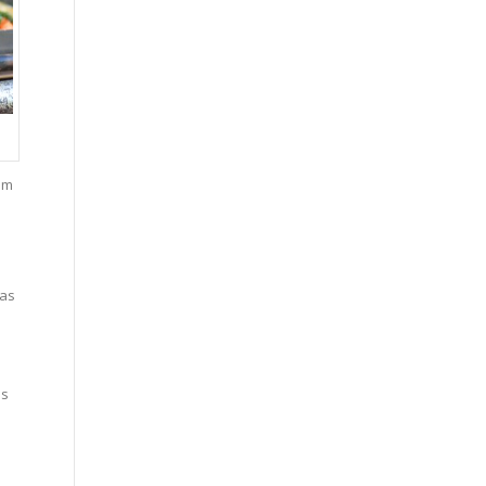
em
das
is