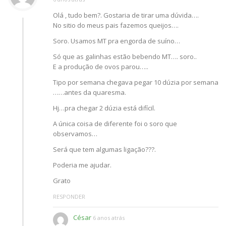
Olá , tudo bem?. Gostaria de tirar uma dúvida….
No sitio do meus pais fazemos queijos….
Soro. Usamos MT pra engorda de suíno…
Só que as galinhas estão bebendo MT…. soro..
E a produção de ovos parou…..
Tipo por semana chegava pegar 10 dúzia por semana
……antes da quaresma.
Hj…pra chegar 2 dúzia está difícil.
A única coisa de diferente foi o soro que
observamos…
Será que tem algumas ligação???.
Poderia me ajudar.
Grato
RESPONDER
César
6 anos atrás