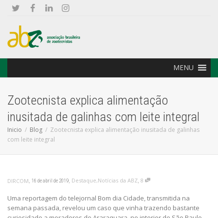
MENU
Zootecnista explica alimentação
inusitada de galinhas com leite integral
Inicio
Blog
Zootecnista explica alimentação inusitada de galinhas
com leite integral
,
,
,
Destaque
,
Notícias da ABZ
8
DIRCOM
16 de abril de 2019
Uma reportagem do telejornal Bom dia Cidade, transmitida na
semana passada, revelou um caso que vinha trazendo bastante
curiosidade a moradores de Araraquara, no interior de São Paulo.