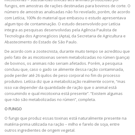
fungos, em amostras de rações destinadas para bovinos de corte. O
número de amostras analisadas não foi revelado, porém, de acordo
com Letícia, 100% do material que embasou o estudo apresentava
algum tipo de contaminação. O estudo desenvolvido por Letícia
integra as pesquisas desenvolvidas pela Agência Paulista de
Tecnologia dos Agronegócios (Apta), da Secretaria de Agricultura e
Abastecimento do Estado de São Paulo.
De acordo com a zootecnista, durante muito tempo se acreditou que
pelo fato de as micotoxinas serem metabolizadas no rúmen (pança)
de bovinos, os animais não seriam afetados. Porém, a pesquisa
concluiu que, caso o gado se alimente dessa ração contaminada,
pode perder até 26 quilos de peso corporal no fim do processo
produtivo. Letícia diz que a metabolização realmente ocorre, “mas
isso vai depender da quantidade de ração que o animal está
consumindo e qual micotoxina está presente”. “Existem algumas
que não são metabolizadas no rúmen”, completa.
O FUNGO
O fungo que produz essas toxinas está naturalmente presente na
matéria-prima utilizada na ração – milho e farelo de soja, entre
outros ingredientes de origem vegetal.