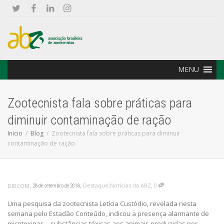
MENU
Zootecnista fala sobre práticas para
diminuir contaminação de ração
Inicio
Blog
Zootecnista fala sobre práticas para diminuir
contaminação de ração
,
,
,
Destaque
,
Notícias da ABZ
0
DIRCOM
28 de setembro de 2018
Uma pesquisa da zootecnista Letícia Custódio, revelada nesta
semana pelo Estadão Conteúdo, indicou a presença alarmante de
micotoxinas – substâncias tóxicas aos animais produzidas por