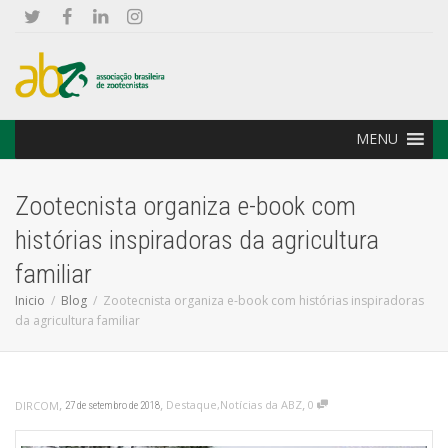
MENU
Zootecnista organiza e-book com
histórias inspiradoras da agricultura
familiar
Inicio
Blog
Zootecnista organiza e-book com histórias inspiradoras
da agricultura familiar
,
,
,
Destaque
,
Notícias da ABZ
0
DIRCOM
27 de setembro de 2018