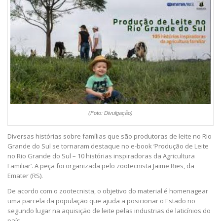
(Foto: Divulgação)
Diversas histórias sobre famílias que são produtoras de leite no Rio
Grande do Sul se tornaram destaque no e-book ‘Produção de Leite
no Rio Grande do Sul – 10 histórias inspiradoras da Agricultura
Familiar’. A peça foi organizada pelo zootecnista Jaime Ries, da
Emater (RS).
De acordo com o zootecnista, o objetivo do material é homenagear
uma parcela da população que ajuda a posicionar o Estado no
segundo lugar na aquisição de leite pelas industrias de laticínios do
país.