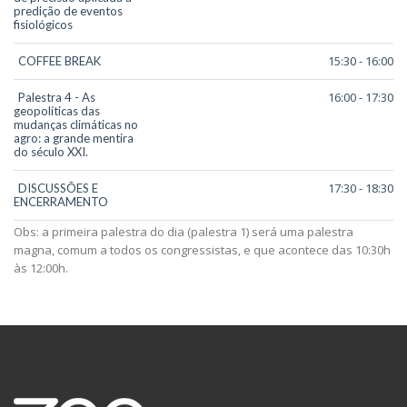
predição de eventos
fisiológicos
15:30 - 16:00
COFFEE BREAK
16:00 - 17:30
Palestra 4 - As
geopolíticas das
mudanças climáticas no
agro: a grande mentira
do século XXI.
17:30 - 18:30
DISCUSSÕES E
ENCERRAMENTO
Obs: a primeira palestra do dia (palestra 1) será uma palestra
magna, comum a todos os congressistas, e que acontece das 10:30h
às 12:00h.