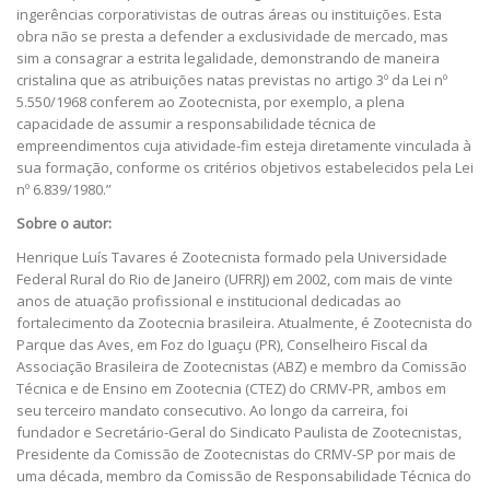
ingerências corporativistas de outras áreas ou instituições. Esta
obra não se presta a defender a exclusividade de mercado, mas
sim a consagrar a estrita legalidade, demonstrando de maneira
cristalina que as atribuições natas previstas no artigo 3º da Lei nº
5.550/1968 conferem ao Zootecnista, por exemplo, a plena
capacidade de assumir a responsabilidade técnica de
empreendimentos cuja atividade-fim esteja diretamente vinculada à
sua formação, conforme os critérios objetivos estabelecidos pela Lei
nº 6.839/1980.”
Sobre o autor:
Henrique Luís Tavares é Zootecnista formado pela Universidade
Federal Rural do Rio de Janeiro (UFRRJ) em 2002, com mais de vinte
anos de atuação profissional e institucional dedicadas ao
fortalecimento da Zootecnia brasileira. Atualmente, é Zootecnista do
Parque das Aves, em Foz do Iguaçu (PR), Conselheiro Fiscal da
Associação Brasileira de Zootecnistas (ABZ) e membro da Comissão
Técnica e de Ensino em Zootecnia (CTEZ) do CRMV-PR, ambos em
seu terceiro mandato consecutivo. Ao longo da carreira, foi
fundador e Secretário-Geral do Sindicato Paulista de Zootecnistas,
Presidente da Comissão de Zootecnistas do CRMV-SP por mais de
uma década, membro da Comissão de Responsabilidade Técnica do