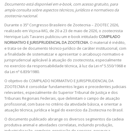
Documento está disponível em e-book, com acesso gratuito, para
ampla consulta sobre aspectos técnicos, jurídicos e normativos da
zootecnia nacional.
Durante o 35º Congresso Brasileiro de Zootecnia – ZOOTEC 2026,
realizado em Viçosa-MG, de 20 a 23 de maio de 2026, o zootecnista
Henrique Luís Tavares publicou um e-book intitulado
COMPILADO
NORMATIVO E JURISPRUDENCIAL DA ZOOTECNIA
. O material é inédito,
e trata-se de documento técnico-jurídico de caráter institucional, com
a finalidade de sistematizar e apresentar o arcabouço normativo e
jurisprudencial aplicável à atuação do zootecnista, especialmente
no exercício da responsabilidade técnica, à luz da Lei nº 5.550/1968 e
da Lei nº 6.839/1980.
O objetivo do COMPILADO NORMATIVO E JURISPRUDENCIAL DA
ZOOTECNIA é consolidar fundamentos legais e precedentes judiciais
relevantes, especialmente do Superior Tribunal de Justiça e dos
Tribunais Regionais Federais, que delimitam o campo de atuação
profissional, com base no critério da atividade básica, e orientar a
atuação técnica, jurídica e legal do exercício da Zootecnia no Brasil.
O documento publicado abrange os diversos segmentos da cadeia
produtiva animal e atividades correlatas, incluindo produção,
industrialização, comércio, prestação de serviços, pesquisa