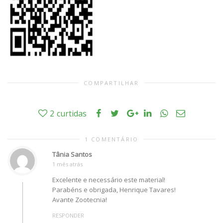
COMPARTILHAR
2
curtidas
1 COMENTÁRIO
Tânia Santos
1 mês atrás
Excelente e necessário este material!
Parabéns e obrigada, Henrique Tavares!
Avante Zootecnia!
RESPONDER