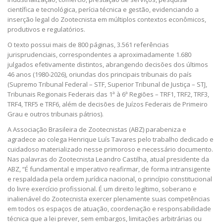
científica e tecnológica, perícia técnica e gestão, evidenciando a
inserção legal do Zootecnista em múltiplos contextos econômicos,
produtivos e regulatórios.
O texto possui mais de 800 páginas,
3.561 referências
jurisprudenciais, correspondentes a aproximadamente 1.680
julgados efetivamente distintos, abrangendo decisões dos últimos
46 anos (1980-2026), oriundas dos principais tribunais do país
(Supremo Tribunal Federal – STF, Superior Tribunal de Justiça – STJ,
Tribunais Regionais Federais das 1ª à 6ª Regiões – TRF1, TRF2, TRF3,
TRF4, TRF5 e TRF6, além de decisões de Juízos Federais de Primeiro
Grau e outros tribunais pátrios).
A Associação Brasileira de Zootecnistas (ABZ) parabeniza e
agradece ao colega Henrique Luís Tavares pelo trabalho dedicado e
cuidadoso materializado nesse primoroso e necessário documento.
Nas palavras do Zootecnista Leandro Castilha, atual presidente da
ABZ, “É fundamental e imperativo reafirmar, de forma intransigente
e respaldada pela ordem jurídica nacional, o princípio constitucional
do livre exercício profissional. É um direito legítimo, soberano e
inalienável do Zootecnista exercer plenamente suas competências
em todos os espaços de atuação, coordenação e responsabilidade
técnica que a lei prever, sem embargos, limitações arbitrárias ou