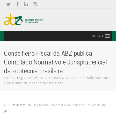
MENU
Conselheiro Fiscal da ABZ publica
Compilado Normativo e Jurisprudencial
da zootecnia brasileira
Inicio
Blog
Conselheiro Fiscal da ABZ publica Compilado Normativo
e Jurisprudencial da zootecnia brasileira
,
,
,
Blog
,
Destaque
,
Memória da Zootecnia
,
Notícias da ABZ
1
ABZ
8 de junho de 2026