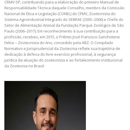
CRMV-SP, contribuindo para a elaboração do primeiro Manual de
Responsabilidade Técnica daquele Conselho, membro da Comissão
Nacional de Ética e Legislação (CONEL) do CFMV, Zootecnista do
Sistema Agroindustrial Integrado do SEBRAE (2005–2006) e Chefe do
Setor de Alimentação Animal da Fundação Parque Zoológico de São
Paulo (2006–2017). Em reconhecimento à sua contribuição para a
profissão, recebeu, em 2015, o Prêmio José Francisco Sanchotene
Felice – Zootecnista do Ano, concedido pela ABZ. O Compilado
Normativo e Jurisprudencial da Zootecnia reflete sua trajetória de
dedicação à defesa do livre exercício profissional, à segurança
jurídica da atuação do zootecnista e ao fortalecimento institucional
da Zootecnia no Brasil.