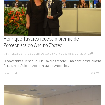
Henrique Tavares recebe o prêmio de
Zootecnista do Ano no Zootec
,
,
,
28 de maio de 2015
Destaque
,
Notícias da ABZ
,
Destaque
2
DIRCOM
O zootecnista Henrique Luis Tavares recebeu, na noite desta quarta
feira (28), o título de Zootecnista do Ano pelo...
leia mais
4
curtidas