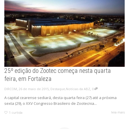
25º edição do Zootec começa nesta quarta
feira, em Fortaleza
,
,
,
26 de maio de 2015
Destaque
,
Notícias da ABZ
0
DIRCOM
A capital cearense sediará, desta quarta feira (27) até a próxima
sexta (29), o XXV Congresso Brasileiro de Zootecnia...
leia mais
1
curtida