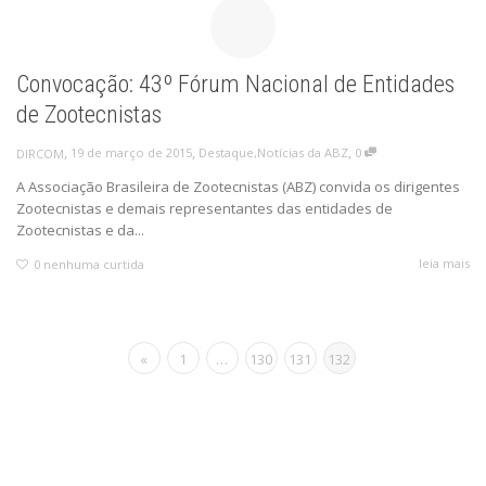
Convocação: 43º Fórum Nacional de Entidades
de Zootecnistas
,
,
,
19 de março de 2015
Destaque
,
Notícias da ABZ
0
DIRCOM
A Associação Brasileira de Zootecnistas (ABZ) convida os dirigentes
Zootecnistas e demais representantes das entidades de
Zootecnistas e da...
leia mais
0
nenhuma curtida
«
1
…
130
131
132