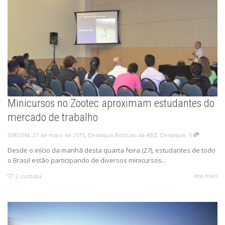
Minicursos no Zootec aproximam estudantes do
mercado de trabalho
,
,
,
27 de maio de 2015
Destaque
,
Notícias da ABZ
,
Destaque
0
DIRCOM
Desde o início da manhã desta quarta feira (27), estudantes de todo
o Brasil estão participando de diversos minicursos...
leia mais
2
curtidas