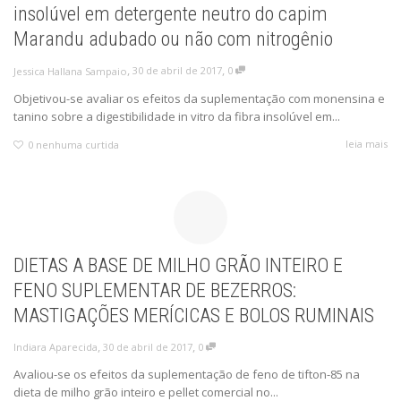
insolúvel em detergente neutro do capim
Marandu adubado ou não com nitrogênio
,
,
30 de abril de 2017
0
Jessica Hallana Sampaio
Objetivou-se avaliar os efeitos da suplementação com monensina e
tanino sobre a digestibilidade in vitro da fibra insolúvel em...
leia mais
0
nenhuma curtida
DIETAS A BASE DE MILHO GRÃO INTEIRO E
FENO SUPLEMENTAR DE BEZERROS:
MASTIGAÇÕES MERÍCICAS E BOLOS RUMINAIS
,
,
30 de abril de 2017
0
Indiara Aparecida
Avaliou-se os efeitos da suplementação de feno de tifton-85 na
dieta de milho grão inteiro e pellet comercial no...