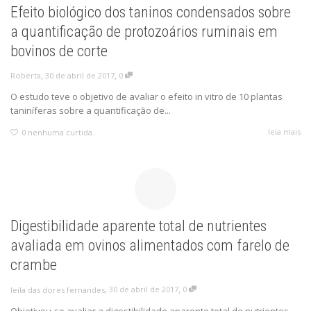
Efeito biológico dos taninos condensados sobre
a quantificação de protozoários ruminais em
bovinos de corte
,
,
30 de abril de 2017
0
Roberta
O estudo teve o objetivo de avaliar o efeito in vitro de 10 plantas
taniníferas sobre a quantificação de...
leia mais
0
nenhuma curtida
Digestibilidade aparente total de nutrientes
avaliada em ovinos alimentados com farelo de
crambe
,
,
30 de abril de 2017
0
leila das dores fernandes
Objetivou-se avaliar a digestibilidade aparente total de nutrientes