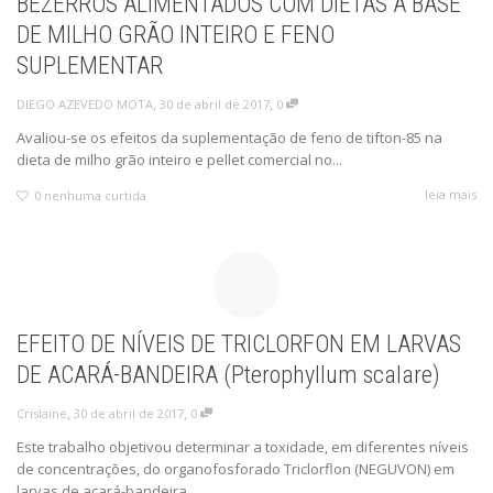
BEZERROS ALIMENTADOS COM DIETAS A BASE
DE MILHO GRÃO INTEIRO E FENO
SUPLEMENTAR
,
,
30 de abril de 2017
0
DIEGO AZEVEDO MOTA
Avaliou-se os efeitos da suplementação de feno de tifton-85 na
dieta de milho grão inteiro e pellet comercial no...
leia mais
0
nenhuma curtida
EFEITO DE NÍVEIS DE TRICLORFON EM LARVAS
DE ACARÁ-BANDEIRA (Pterophyllum scalare)
,
,
30 de abril de 2017
0
Crislaine
Este trabalho objetivou determinar a toxidade, em diferentes níveis
de concentrações, do organofosforado Triclorflon (NEGUVON) em
larvas de acará-bandeira...