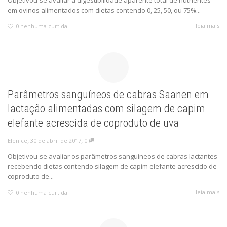
em ovinos alimentados com dietas contendo 0, 25, 50, ou 75%...
leia mais
0
nenhuma curtida
Parâmetros sanguíneos de cabras Saanen em
lactação alimentadas com silagem de capim
elefante acrescida de coproduto de uva
,
,
30 de abril de 2017
0
Elenice
Objetivou-se avaliar os parâmetros sanguíneos de cabras lactantes
recebendo dietas contendo silagem de capim elefante acrescido de
coproduto de...
leia mais
0
nenhuma curtida