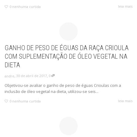
leia mais
0
nenhuma curtida
GANHO DE PESO DE ÉGUAS DA RAÇA CRIOULA
COM SUPLEMENTAÇÃO DE ÓLEO VEGETAL NA
DIETA
,
,
30 de abril de 2017
0
andre
Objetivou-se avaliar o ganho de peso de éguas Crioulas com a
inclusão de óleo vegetal na dieta, utilizou-se seis...
leia mais
0
nenhuma curtida