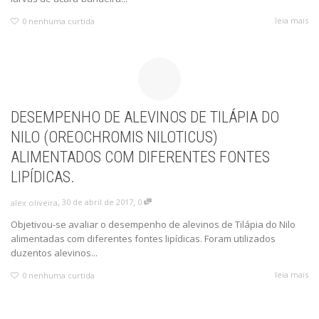
leia mais
0
nenhuma curtida
DESEMPENHO DE ALEVINOS DE TILÁPIA DO
NILO (OREOCHROMIS NILOTICUS)
ALIMENTADOS COM DIFERENTES FONTES
LIPÍDICAS.
,
,
30 de abril de 2017
0
alex oliveira
Objetivou-se avaliar o desempenho de alevinos de Tilápia do Nilo
alimentadas com diferentes fontes lipídicas. Foram utilizados
duzentos alevinos...
leia mais
0
nenhuma curtida